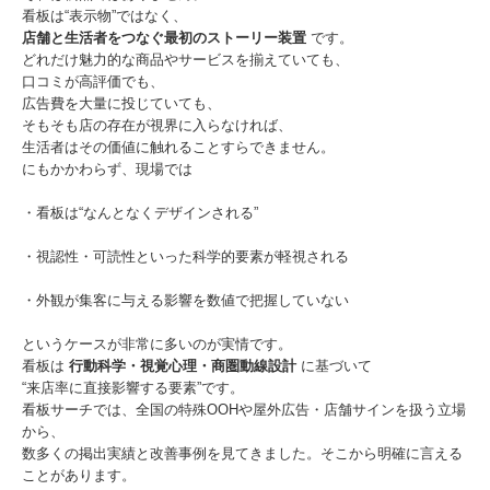
看板は“表示物”ではなく、
店舗と生活者をつなぐ最初のストーリー装置
です。
どれだけ魅力的な商品やサービスを揃えていても、
口コミが高評価でも、
広告費を大量に投じていても、
そもそも店の存在が視界に入らなければ、
生活者はその価値に触れることすらできません。
にもかかわらず、現場では
・看板は“なんとなくデザインされる”
・視認性・可読性といった科学的要素が軽視される
・外観が集客に与える影響を数値で把握していない
というケースが非常に多いのが実情です。
看板は
行動科学・視覚心理・商圏動線設計
に基づいて
“来店率に直接影響する要素”です。
看板サーチでは、全国の特殊OOHや屋外広告・店舗サインを扱う立場
から、
数多くの掲出実績と改善事例を見てきました。そこから明確に言える
ことがあります。