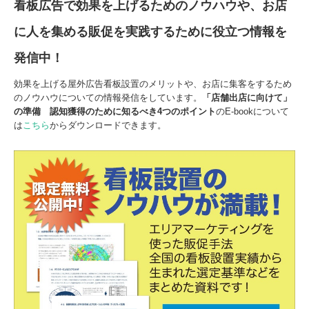
看板広告で効果を上げるためのノウハウや、お店
に人を集める販促を実践するために役立つ情報を
発信中！
効果を上げる屋外広告看板設置のメリットや、お店に集客をするため
のノウハウについての情報発信をしています。
「店舗出店に向けて」
の準備
認知獲得のために知るべき
4
つの
ポイント
のE-bookについて
は
こちら
からダウンロードできます。