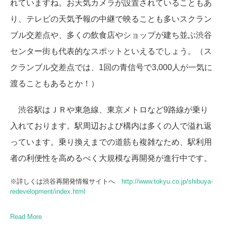
れていますね。お天気カメラが設置されていることもあ
り、テレビの天気予報の中継で映ることも多いスクラン
ブル交差点や、多くの飲食店やショップが建ち並ぶ渋谷
センター街も代表的なスポットといえるでしょう。（ス
クランブル交差点では、1回の青信号で3,000人が一気に
渡ることもあるとか！）
渋谷駅はＪＲや東急線、東京メトロなど9路線が乗り
入れております。駅周辺および構内は多くの人で溢れ返
っています。乗り換えまでの道筋も複雑なため、駅利用
者の利便性を高めるべく大規模な再開発が進行中です。
※詳しくは渋谷再開発情報サイトへ
http://www.tokyu.co.jp/shibuya-
redevelopment/index.html
Read More