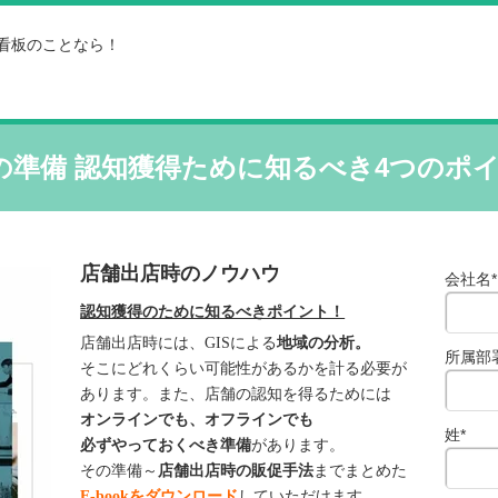
看板のことなら！
の準備 認知獲得ために知るべき4つのポ
店舗出店時のノウハウ
会社名
*
認知獲得のために知るべきポイント！
店舗出店時には、GISによる
地域の分析。
所属部
そこにどれくらい可能性があるかを計る必要が
あります。また、店舗の認知を得るためには
オンラインでも、オフラインでも
姓
*
必ずやっておくべき準備
があります。
その準備～
店舗出店時の販促手法
までまとめた
E-book
をダウンロード
していただけます。