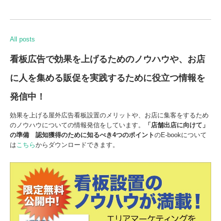
All posts
看板広告で効果を上げるためのノウハウや、お店
に人を集める販促を実践するために役立つ情報を
発信中！
効果を上げる屋外広告看板設置のメリットや、お店に集客をするため
のノウハウについての情報発信をしています。
「店舗出店に向けて」
の準備
認知獲得のために知るべき
4
つの
ポイント
のE-bookについて
は
こちら
からダウンロードできます。