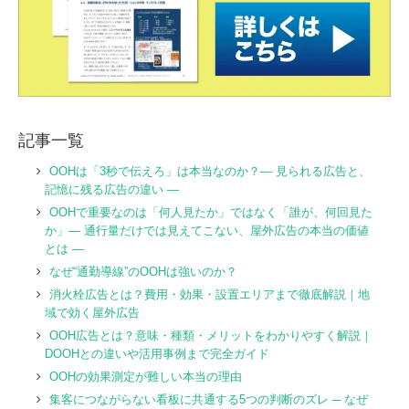
記事一覧
OOHは「3秒で伝えろ」は本当なのか？― 見られる広告と、
記憶に残る広告の違い ―
OOHで重要なのは「何人見たか」ではなく「誰が、何回見た
か」― 通行量だけでは見えてこない、屋外広告の本当の価値
とは ―
なぜ“通勤導線”のOOHは強いのか？
消火栓広告とは？費用・効果・設置エリアまで徹底解説｜地
域で効く屋外広告
OOH広告とは？意味・種類・メリットをわかりやすく解説｜
DOOHとの違いや活用事例まで完全ガイド
OOHの効果測定が難しい本当の理由
集客につながらない看板に共通する5つの判断のズレ ─ なぜ