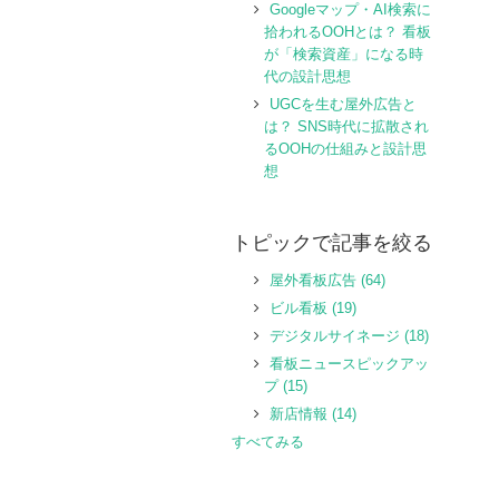
Googleマップ・AI検索に
拾われるOOHとは？ 看板
が「検索資産」になる時
代の設計思想
UGCを生む屋外広告と
は？ SNS時代に拡散され
るOOHの仕組みと設計思
想
トピックで記事を絞る
屋外看板広告
(64)
ビル看板
(19)
デジタルサイネージ
(18)
看板ニュースピックアッ
プ
(15)
新店情報
(14)
すべてみる