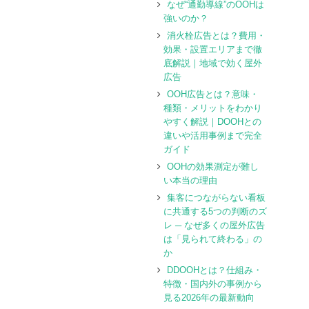
なぜ“通勤導線”のOOHは
強いのか？
消火栓広告とは？費用・
効果・設置エリアまで徹
底解説｜地域で効く屋外
広告
OOH広告とは？意味・
種類・メリットをわかり
やすく解説｜DOOHとの
違いや活用事例まで完全
ガイド
OOHの効果測定が難し
い本当の理由
集客につながらない看板
に共通する5つの判断のズ
レ ─ なぜ多くの屋外広告
は「見られて終わる」の
か
DDOOHとは？仕組み・
特徴・国内外の事例から
見る2026年の最新動向