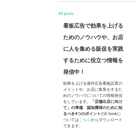
All posts
看板広告で効果を上げる
ためのノウハウや、お店
に人を集める販促を実践
するために役立つ情報を
発信中！
効果を上げる屋外広告看板設置の
メリットや、お店に集客をするた
めのノウハウについての情報発信
をしています。
「店舗出店に向け
て」の準備
認知獲得のために知
るべき
4
つの
ポイント
のE-bookに
ついては
こちら
からダウンロード
できます。