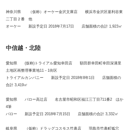
神奈川県 （仮称）オーケー金沢文庫店 横浜市金沢区釜利谷東
二丁目２番 他
オーケー 新設予定日 2018年7月17日 店舗面積の合計 1,923㎡
中信越・北陸
愛知県 (仮称)トライアル愛知幸田店 額田群幸田町幸田深溝里
土地区画整理事業地11－1街区
トライアルカンパニー 新設予定日 2018年8年1日 店舗面積の
合計 3,419㎡
愛知県 バロー高辻店 名古屋市昭和区福江三丁目711番2 ほか
4筆
バロー 新設予定日 2018年7月15日 店舗面積の合計 3,332㎡
岐阜県 （仮称）ドラッグコスモス竹鼻店 羽島市竹鼻町狐穴