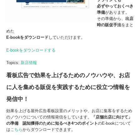
必ずやっておくべき
準備
があります。
その準備から、
出店
時の販促手法
をまと
めた
E-book
をダウンロード
していただけます。
E-bookをダウンロードする
Topics:
新店情報
看板広告で効果を上げるためのノウハウや、お店
に人を集める販促を実践するために役立つ情報を
発信中！
効果を上げる屋外広告看板設置のメリットや、お店に集客をするため
のノウハウについての情報発信をしています。
「店舗出店に向けて」
の準備
認知獲得のために知るべき
4
つの
ポイント
のE-bookについて
は
こちら
からダウンロードできます。