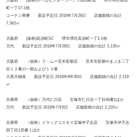
大阪府 (仮称)ホームセンターコーナン高須町店 堺市堺区高須
町一丁17-1他
コーナン商事 新設予定日 2018年7月28日 店舗面積の合計
7,362㎡
大阪府 (仮称)高須町SC 堺市堺区高須町一丁1-1他
万代 新設予定日 2018年7月28日 店舗面積の合計 3,130㎡
大阪府 （仮称）ラ・ムー茨木彩都店 茨木市彩都やまぶき二丁
目１２番の一部および１３番
大黒天物産 新設予定日 2018年8年30日 店舗面積の合計 2,119
㎡
兵庫県 （仮称）万代仁川店 宝塚市仁川北一丁目46番1ほか
万代 新設予定日 2018年7月8日 店舗面積の合計 2,233㎡
兵庫県 （仮称）ドラッグコスモス宝塚伊孑志店 宝塚市伊孑志
四丁目135番１ほか