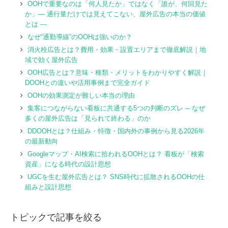
OOHで重要なのは「何人見たか」ではなく「誰が、何回見た
か」― 通行量だけでは見えてこない、屋外広告の本当の価値
とは ―
なぜ“通勤導線”のOOHは強いのか？
消火栓広告とは？費用・効果・設置エリアまで徹底解説｜地
域で効く屋外広告
OOH広告とは？意味・種類・メリットをわかりやすく解説｜
DOOHとの違いや活用事例まで完全ガイド
OOHの効果測定が難しい本当の理由
集客につながらない看板に共通する5つの判断のズレ ─ なぜ
多くの屋外広告は「見られて終わる」のか
DDOOHとは？仕組み・特徴・国内外の事例から見る2026年
の最新動向
Googleマップ・AI検索に拾われるOOHとは？ 看板が「検索
資産」になる時代の設計思想
UGCを生む屋外広告とは？ SNS時代に拡散されるOOHの仕
組みと設計思想
トピックで記事を絞る