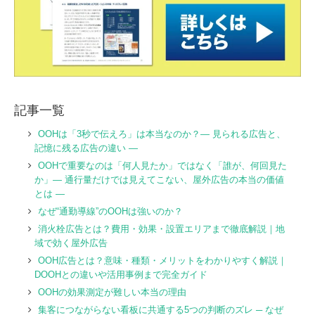
記事一覧
OOHは「3秒で伝えろ」は本当なのか？― 見られる広告と、
記憶に残る広告の違い ―
OOHで重要なのは「何人見たか」ではなく「誰が、何回見た
か」― 通行量だけでは見えてこない、屋外広告の本当の価値
とは ―
なぜ“通勤導線”のOOHは強いのか？
消火栓広告とは？費用・効果・設置エリアまで徹底解説｜地
域で効く屋外広告
OOH広告とは？意味・種類・メリットをわかりやすく解説｜
DOOHとの違いや活用事例まで完全ガイド
OOHの効果測定が難しい本当の理由
集客につながらない看板に共通する5つの判断のズレ ─ なぜ