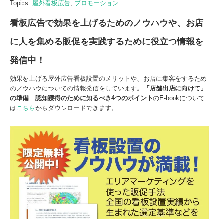
Topics:
屋外看板広告
,
プロモーション
看板広告で効果を上げるためのノウハウや、お店
に人を集める販促を実践するために役立つ情報を
発信中！
効果を上げる屋外広告看板設置のメリットや、お店に集客をするため
のノウハウについての情報発信をしています。
「店舗出店に向けて」
の準備
認知獲得のために知るべき
4
つの
ポイント
のE-bookについて
は
こちら
からダウンロードできます。