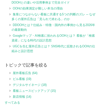
DOOHとの違いや活用事例まで完全ガイド
OOHの効果測定が難しい本当の理由
集客につながらない看板に共通する5つの判断のズレ ─ なぜ
多くの屋外広告は「見られて終わる」のか
DDOOHとは？仕組み・特徴・国内外の事例から見る2026年
の最新動向
Googleマップ・AI検索に拾われるOOHとは？ 看板が「検索
資産」になる時代の設計思想
UGCを生む屋外広告とは？ SNS時代に拡散されるOOHの仕
組みと設計思想
トピックで記事を絞る
屋外看板広告
(64)
ビル看板
(19)
デジタルサイネージ
(18)
看板ニュースピックアップ
(15)
新店情報
(14)
すべてみる