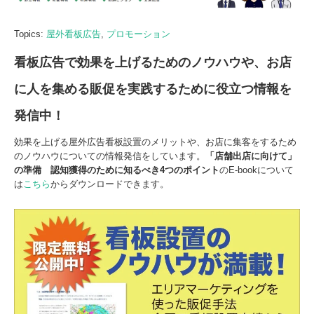
Topics:
屋外看板広告
,
プロモーション
看板広告で効果を上げるためのノウハウや、お店
に人を集める販促を実践するために役立つ情報を
発信中！
効果を上げる屋外広告看板設置のメリットや、お店に集客をするため
のノウハウについての情報発信をしています。
「店舗出店に向けて」
の準備
認知獲得のために知るべき
4
つの
ポイント
のE-bookについて
は
こちら
からダウンロードできます。