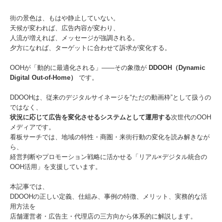
街の景色は、もはや静止していない。
天候が変われば、広告内容が変わり、
人流が増えれば、メッセージが強調される。
夕方になれば、ターゲットに合わせて訴求が変化する。
OOHが「動的に最適化される」——その象徴が
DDOOH（Dynamic
Digital Out-of-Home）
です。
DDOOHは、従来のデジタルサイネージを“ただの動画枠”として扱うの
ではなく、
状況に応じて広告を変化させるシステムとして運用する
次世代のOOH
メディアです。
看板サーチでは、地域の特性・商圏・来街行動の変化を読み解きなが
ら、
経営判断やプロモーション戦略に活かせる「リアル×デジタル統合の
OOH活用」を支援しています。
本記事では、
DDOOHの正しい定義、仕組み、事例の特徴、メリット、実務的な活
用方法を
店舗運営者・広告主・代理店の三方向から体系的に解説します。