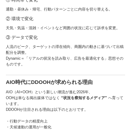
通勤・昼休み・帰宅、行動パターンごとに内容を切り替える。
② 環境で変化
天気・気温・混雑・イベントなど周囲の状況に応じて訴求を変更。
③ データで変化
人流のピーク、ターゲットの滞在傾向、商圏内の動きに基づいて出稿
配分を調整。
Dynamic＝「リアルの状況を読み取り、広告を最適化する」思想その
ものです。
AIO時代にDDOOHが求められる理由
AIO（AI×OOH）という新しい潮流が進む2026年、
OOHは単なる掲出媒体ではなく
“状況を察知するメディア”
へ育って
います。
DDOOHが注目される理由は以下のとおりです。
・行動データの精度向上
・天候連動の運用が一般化