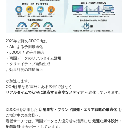
2026年以降のDDOOHは、
・AIによる予測最適化
・pDOOHとの完全統合
・商圏データのリアルタイム活用
・クリエイティブ自動生成
。効果計測の精度向上
が加速します。
OOHは単なる“屋外にある広告”ではなく、
リアルタイムで状況に適応する高度なメディア
へ進化していきます。
DDOOHを活用した
店舗集客・ブランド認知・エリア戦略の最適化
を
ご検討中の企業様へ。
看板サーチでは、商圏データと人流分析を活用した
最適な媒体設計・
配信設計
をサポートしています。