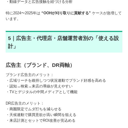
・動線データと広告接触を紐づける分析
特に2024〜2025年は
“OOHが刈り取りに貢献する”
ケースが急増して
います。
5｜広告主・代理店・店舗運営者別の「使える設
計」
広告主（ブランド、DR両軸）
ブランド広告主のメリット：
・広域リーチを維持しつつ状況連動でブランド好感を高める
・認知→検索→来店の導線が見えやすい
・TVとデジタルの中間メディアとして機能
DR広告主のメリット：
・商圏限定でムダ打ちを減らせる
・天候連動で購買意欲が高い瞬間を狙える
・来店計測とセットでROI改善が見込める