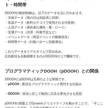
ト・時間帯
DDOOHの動的制御は、以下のデータを元に行われます。
・天候データ（雨の日は別訴求に切替）
・気温データ（飲料カテゴリで使用される代表例）
・人流データ（来街者の属性・量・ピーク）
・交通データ（渋滞・到着予定など）
・イベントデータ（周辺イベントの開催状況）
・時間帯データ（行動パターン別最適化）
これらデータをリアルタイムで読み込み、
広告配信を自動調整するのがDDOOHのコア機能です。
プログラマティックDOOH（pDOOH）との関係
DDOOHとpDOOHは兄弟のような関係です。
・pDOOH
：配信をプログラマティック買付する仕組み
・DDOOH
：状況に応じて動的に広告を変化させる思想
pDOOHの基盤上でDynamicクリエイティブを動かすことで、「今ここ