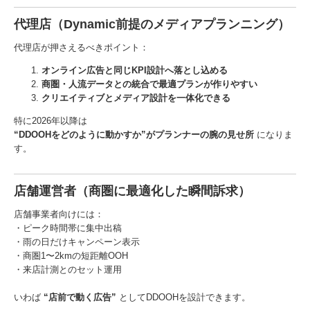
代理店（Dynamic前提のメディアプランニング）
代理店が押さえるべきポイント：
オンライン広告と同じKPI設計へ落とし込める
商圏・人流データとの統合で最適プランが作りやすい
クリエイティブとメディア設計を一体化できる
特に2026年以降は
“DDOOHをどのように動かすか”がプランナーの腕の見せ所
になりま
す。
店舗運営者（商圏に最適化した瞬間訴求）
店舗事業者向けには：
・ピーク時間帯に集中出稿
・雨の日だけキャンペーン表示
・商圏1〜2kmの短距離OOH
・来店計測とのセット運用
いわば
“店前で動く広告”
としてDDOOHを設計できます。