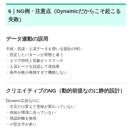
6｜NG例・注意点（Dynamicだからこそ起こる
失敗）
データ連動の誤用
天候・気温・人流データを用いる場合のNG：
・想定したパターンが実態と違う
・エリア特性と気象がミスマッチ
・人流ピークを誤認して逆効果
・条件分岐が複雑すぎて機能しない
クリエイティブのNG（動的前提なのに静的設計）
Dynamic広告なのに
・文言だけ変えて意味が変わっていない
・色味が環境に合っていない
・視認距離を無視
・小型文字が多い