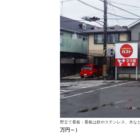
野立て看板：看板は
鉄やステンレス、木な
万円～）