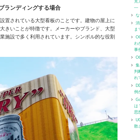
見
ブランディングする場合
―
な
設置されている大型看板のことです。建物の屋上に
消
大きいことが特徴です。メーカーやブランド、大型
ま
業施設で多く利用されています。シンボル的な役割
O
わ
事
O
集
判
れ
D
例
G
は
思
U
散