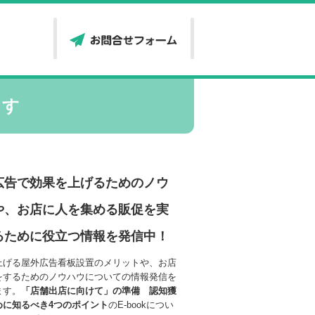
ます
広告で効果を上げるためのノウ
や、お店に人を集める販促を実
るために役立つ情報を発信中！
上げる屋外広告看板設置のメリットや、お店
をするためのノウハウについての情報発信を
ます。
「店舗出店に向けて」の準備
認知獲
めに知るべき
4
つの
ポイント
のE-bookについ