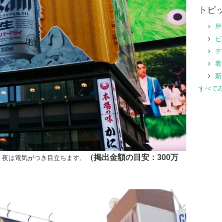
トピ
デ
看
すべて
（掲出金額の目安：300万
。夜は電気がつき目立ちます。