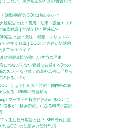
えてこない、屋外広告の本当の価値とは
ぜ“通勤導線”のOOHは強いのか？
火栓広告とは？費用・効果・設置エリア
で徹底解説｜地域で効く屋外広告
OH広告とは？意味・種類・メリットを
かりやすく解説｜DOOHとの違いや活用
例まで完全ガイド
OHの効果測定が難しい本当の理由
客につながらない看板に共通する5つの
断のズレ ─ なぜ多くの屋外広告は「見ら
て終わる」のか
DOOHとは？仕組み・特徴・国内外の事
から見る2026年の最新動向
oogleマップ・AI検索に拾われるOOHと
？ 看板が「検索資産」になる時代の設計
想
GCを生む屋外広告とは？ SNS時代に拡
されるOOHの仕組みと設計思想