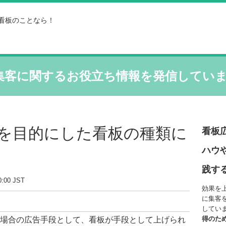
看板のことなら！
集客に関するお役立ち情報を発信してい
を目的にした看板の種類に
看板
ハウ
践す
0:00 JST
効果を
に集客
してい
得のた
場合の広告手段として、看板が手段として上げられ