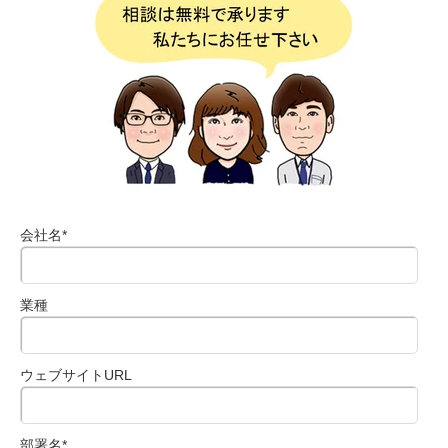
会社名
*
業種
ウェブサイトURL
部署名
*